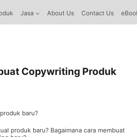
oduk
Jasa
About Us
Contact Us
eBook
buat Copywriting Produk
produk baru?
njual produk baru? Bagaimana cara membuat