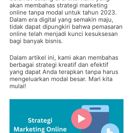
akan membahas strategi marketing
online tanpa modal untuk tahun 2023.
Dalam era digital yang semakin maju,
tidak dapat dipungkiri bahwa pemasaran
online telah menjadi kunci kesuksesan
bagi banyak bisnis.
Dalam artikel ini, kami akan membahas
berbagai strategi kreatif dan efektif
yang dapat Anda terapkan tanpa harus
mengeluarkan modal besar. Mari kita
mulai!