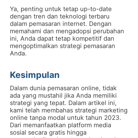
Ya, penting untuk tetap up-to-date
dengan tren dan teknologi terbaru
dalam pemasaran internet. Dengan
memahami dan mengadopsi perubahan
ini, Anda dapat tetap kompetitif dan
mengoptimalkan strategi pemasaran
Anda.
Kesimpulan
Dalam dunia pemasaran online, tidak
ada yang mustahil jika Anda memiliki
strategi yang tepat. Dalam artikel ini,
kami telah membahas strategi marketing
online tanpa modal untuk tahun 2023.
Dari memanfaatkan platform media
sosial secara gratis hingga