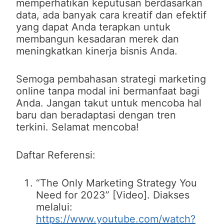
memperhatikan keputusan berdasarkan
data, ada banyak cara kreatif dan efektif
yang dapat Anda terapkan untuk
membangun kesadaran merek dan
meningkatkan kinerja bisnis Anda.
Semoga pembahasan strategi marketing
online tanpa modal ini bermanfaat bagi
Anda. Jangan takut untuk mencoba hal
baru dan beradaptasi dengan tren
terkini. Selamat mencoba!
Daftar Referensi:
“The Only Marketing Strategy You
Need for 2023” [Video]. Diakses
melalui:
https://www.youtube.com/watch?