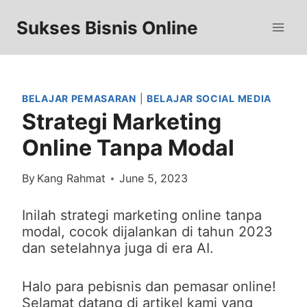
Skip
to
Sukses Bisnis Online
content
BELAJAR PEMASARAN
|
BELAJAR SOCIAL MEDIA
Strategi Marketing
Online Tanpa Modal
By
Kang Rahmat
June 5, 2023
Inilah strategi marketing online tanpa
modal, cocok dijalankan di tahun 2023
dan setelahnya juga di era AI.
Halo para pebisnis dan pemasar online!
Selamat datang di artikel kami yang