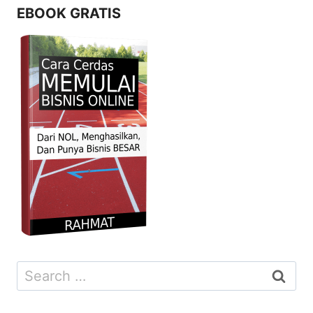
EBOOK GRATIS
Search
for: