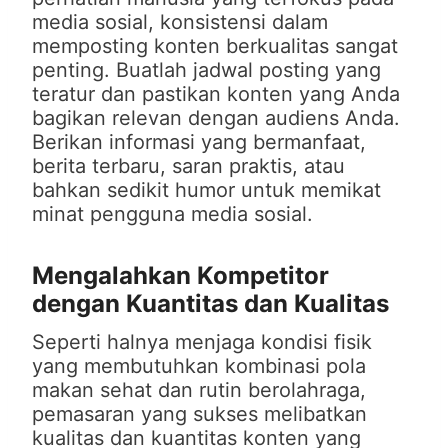
media sosial, konsistensi dalam
memposting konten berkualitas sangat
penting. Buatlah jadwal posting yang
teratur dan pastikan konten yang Anda
bagikan relevan dengan audiens Anda.
Berikan informasi yang bermanfaat,
berita terbaru, saran praktis, atau
bahkan sedikit humor untuk memikat
minat pengguna media sosial.
Mengalahkan Kompetitor
dengan Kuantitas dan Kualitas
Seperti halnya menjaga kondisi fisik
yang membutuhkan kombinasi pola
makan sehat dan rutin berolahraga,
pemasaran yang sukses melibatkan
kualitas dan kuantitas konten yang