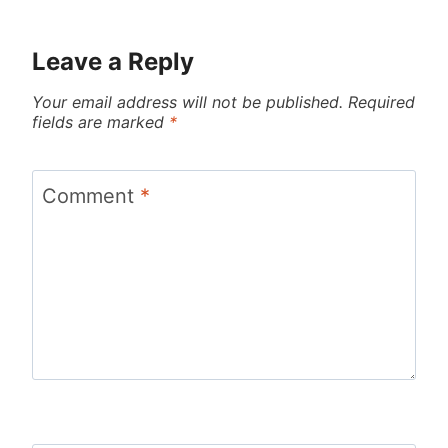
Leave a Reply
Your email address will not be published.
Required
fields are marked
*
Comment
*