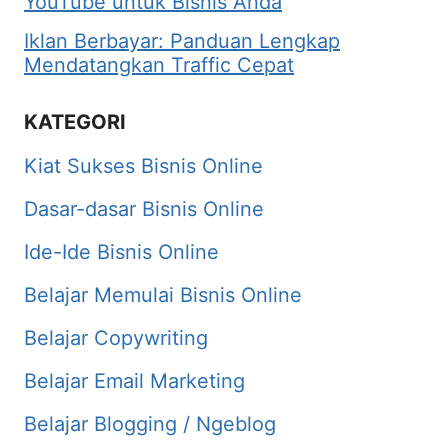
YouTube untuk Bisnis Anda
Iklan Berbayar: Panduan Lengkap
Mendatangkan Traffic Cepat
KATEGORI
Kiat Sukses Bisnis Online
Dasar-dasar Bisnis Online
Ide-Ide Bisnis Online
Belajar Memulai Bisnis Online
Belajar Copywriting
Belajar Email Marketing
Belajar Blogging / Ngeblog