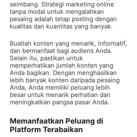
seimbang. Strategi marketing online
tanpa modal untuk mengalahkan
pesaing adalah tetap posting dengan
kualitas dan kuantitas yang banyak.
Buatlah konten yang menarik, informatif,
dan bermanfaat bagi audiens Anda.
Selain itu, pastikan untuk
memperhatikan jumlah konten yang
Anda bagikan. Dengan menghasilkan
lebih banyak konten daripada pesaing
Anda, Anda memiliki peluang lebih
besar untuk menarik perhatian dan
meningkatkan pangsa pasar Anda.
Memanfaatkan Peluang di
Platform Terabaikan