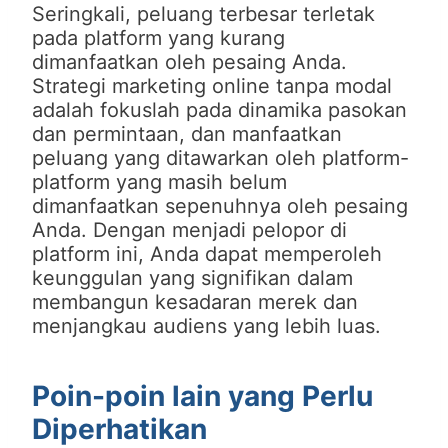
Seringkali, peluang terbesar terletak
pada platform yang kurang
dimanfaatkan oleh pesaing Anda.
Strategi marketing online tanpa modal
adalah fokuslah pada dinamika pasokan
dan permintaan, dan manfaatkan
peluang yang ditawarkan oleh platform-
platform yang masih belum
dimanfaatkan sepenuhnya oleh pesaing
Anda. Dengan menjadi pelopor di
platform ini, Anda dapat memperoleh
keunggulan yang signifikan dalam
membangun kesadaran merek dan
menjangkau audiens yang lebih luas.
Poin-poin lain yang Perlu
Diperhatikan