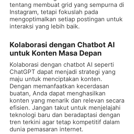
tentang membuat grid yang sempurna di
Instagram, tetapi fokuslah pada
mengoptimalkan setiap postingan untuk
interaksi yang lebih baik.
Kolaborasi dengan Chatbot AI
untuk Konten Masa Depan
Kolaborasi dengan chatbot AI seperti
ChatGPT dapat menjadi strategi yang
maju untuk menciptakan konten.
Dengan memanfaatkan kecerdasan
buatan, Anda dapat menghasilkan
konten yang menarik dan relevan secara
efisien. Jangan takut untuk menjelajahi
teknologi baru dan beradaptasi dengan
tren terkini agar tetap kompetitif dalam
dunia pemasaran internet.