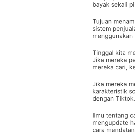
bayak sekali p
Tujuan menamp
sistem penjual
menggunakan sa
Tinggal kita m
Jika mereka p
mereka cari, k
Jika mereka m
karakteristik 
dengan Tiktok
Ilmu tentang c
mengupdate ha
cara mendatang