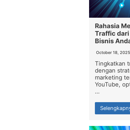
Rahasia M
Traffic da
Bisnis And
October 18, 202
Tingkatkan t
dengan stra
marketing te
YouTube, opt
…
Selengkapn