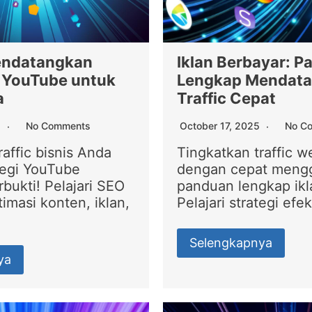
endatangkan
Iklan Berbayar: 
ri YouTube untuk
Lengkap Mendat
a
Traffic Cepat
5
No Comments
October 17, 2025
No C
raffic bisnis Anda
Tingkatkan traffic 
tegi YouTube
dengan cepat meng
rbukti! Pelajari SEO
panduan lengkap ikl
imasi konten, iklan,
Pelajari strategi efek
Selengkapnya
ya