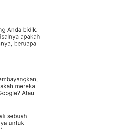
ng Anda bidik.
Misalnya apakah
annya, beruapa
membayangkan,
apakah mereka
 Google? Atau
ali sebuah
nya untuk