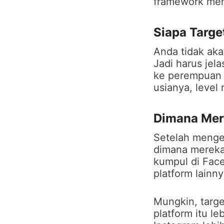
framework me
Siapa Targe
Anda tidak aka
Jadi harus jel
ke perempuan a
usianya, level
Dimana Mer
Setelah menge
dimana mereka
kumpul di Face
platform lainn
Mungkin, targe
platform itu l