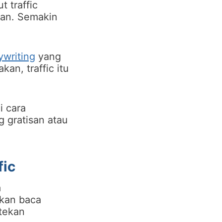
t traffic
pkan. Semakin
ywriting
yang
an, traffic itu
i cara
 gratisan atau
fic
a
hkan baca
tekan