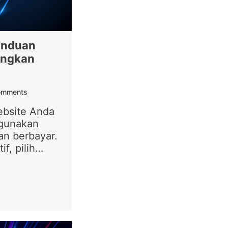
Panduan
angkan
omments
website Anda
gunakan
an berbayar.
tif, pilih…