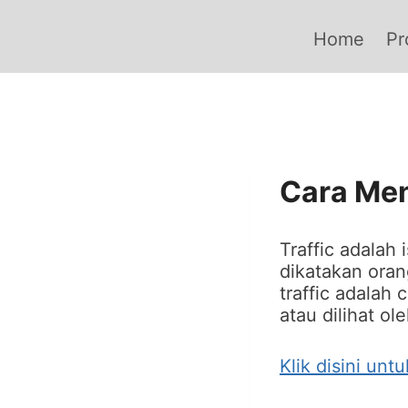
Skip
to
Home
Pr
content
Cara Men
Traffic adalah 
dikatakan ora
traffic adalah 
atau dilihat ol
Klik disini unt