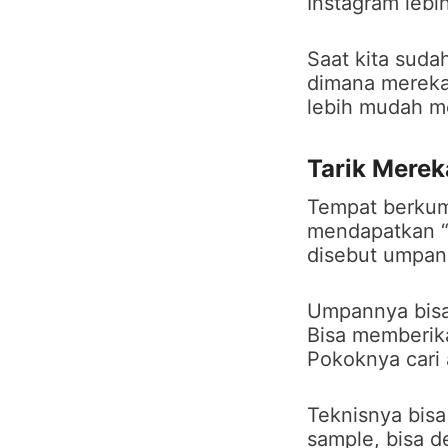
Instagram lebi
Saat kita suda
dimana mereka
lebih mudah m
Tarik Mere
Tempat berkump
mendapatkan “
disebut umpan
Umpannya bisa
Bisa memberika
Pokoknya cari 
Teknisnya bis
sample, bisa 