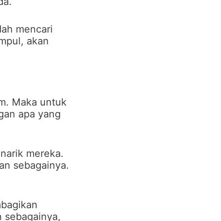
da.
dah mencari
mpul, akan
am. Maka untuk
ngan apa yang
narik mereka.
dan sebagainya.
mbagikan
n sebagainya,