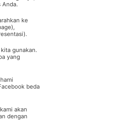
s Anda.
arahkan ke
page),
esentasi).
 kita gunakan.
pa yang
ahami
k Facebook beda
 kami akan
tan dengan