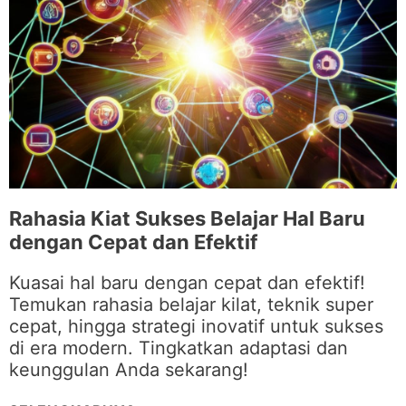
S
-
T
L
A
A
R
N
T
G
U
K
P
A
A
H
N
A
D
W
Rahasia Kiat Sukses Belajar Hal Baru
A
A
dengan Cepat dan Efektif
L
M
Kuasai hal baru dengan cepat dan efektif!
E
Temukan rahasia belajar kilat, teknik super
M
cepat, hingga strategi inovatif untuk sukses
U
di era modern. Tingkatkan adaptasi dan
L
keunggulan Anda sekarang!
A
I