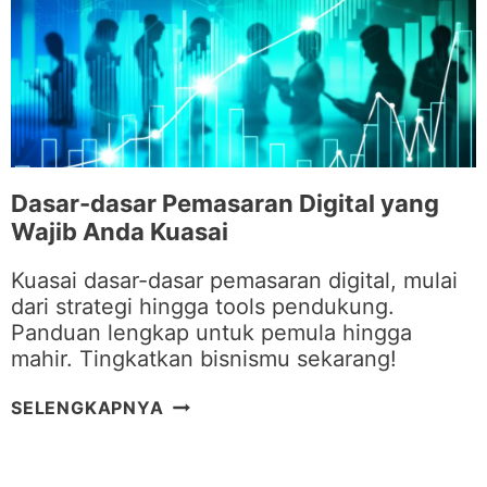
P
E
M
A
S
A
R
A
Dasar-dasar Pemasaran Digital yang
N
Wajib Anda Kuasai
E
F
Kuasai dasar-dasar pemasaran digital, mulai
E
dari strategi hingga tools pendukung.
K
Panduan lengkap untuk pemula hingga
T
mahir. Tingkatkan bisnismu sekarang!
I
F
D
SELENGKAPNYA
U
A
N
S
T
A