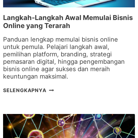
U
I
A
S
Langkah-Langkah Awal Memulai Bisnis
S
Y
Online yang Terarah
A
A
I
N
Panduan lengkap memulai bisnis online
G
untuk pemula. Pelajari langkah awal,
E
pemilihan platform, branding, strategi
F
pemasaran digital, hingga pengembangan
E
bisnis online agar sukses dan meraih
K
keuntungan maksimal.
T
I
L
SELENGKAPNYA
F
A
U
N
N
G
T
K
U
A
K
H