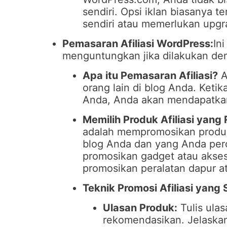
sendiri. Opsi iklan biasanya 
sendiri atau memerlukan upgra
Pemasaran Afiliasi WordPress:
In
menguntungkan jika dilakukan de
Apa itu Pemasaran Afiliasi?
A
orang lain di blog Anda. Ketik
Anda, Anda akan mendapatkan
Memilih Produk Afiliasi yang 
adalah mempromosikan produk
blog Anda dan yang Anda perc
promosikan gadget atau akseso
promosikan peralatan dapur 
Teknik Promosi Afiliasi yang
Ulasan Produk:
Tulis ula
rekomendasikan. Jelaska