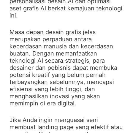
personalisasi desain AI dan optimasi
aset grafis AI berkat kemajuan teknologi
ini.
Masa depan desain grafis jelas
merupakan perpaduan antara
kecerdasan manusia dan kecerdasan
buatan. Dengan memanfaatkan
teknologi AI secara strategis, para
desainer dan pebisnis dapat membuka
potensi kreatif yang belum pernah
terbayangkan sebelumnya, mencapai
efisiensi yang lebih tinggi, dan
menghasilkan inovasi yang akan
memimpin di era digital.
Jika Anda ingin menguasai seni
membuat landing page yang efektif atau