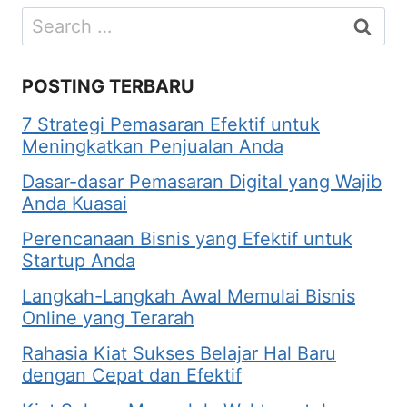
Search
for:
POSTING TERBARU
7 Strategi Pemasaran Efektif untuk
Meningkatkan Penjualan Anda
Dasar-dasar Pemasaran Digital yang Wajib
Anda Kuasai
Perencanaan Bisnis yang Efektif untuk
Startup Anda
Langkah-Langkah Awal Memulai Bisnis
Online yang Terarah
Rahasia Kiat Sukses Belajar Hal Baru
dengan Cepat dan Efektif