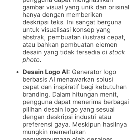
gambar visual yang unik dan orisinal
hanya dengan memberikan
deskripsi teks. Ini sangat berguna
untuk visualisasi konsep yang
abstrak, pembuatan ilustrasi cepat,
atau bahkan pembuatan elemen
desain yang tidak tersedia di
stock
photo
.
Desain Logo AI:
Generator logo
berbasis AI menawarkan solusi
cepat dan inspiratif bagi kebutuhan
branding. Dalam hitungan menit,
pengguna dapat menerima berbagai
pilihan desain logo yang sesuai
dengan deskripsi industri atau
preferensi gaya. Meskipun hasilnya
mungkin memerlukan
penyempurnaan oleh desainer