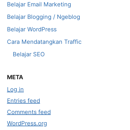
Belajar Email Marketing
Belajar Blogging / Ngeblog
Belajar WordPress
Cara Mendatangkan Traffic
Belajar SEO
META
Log in
Entries feed
Comments feed
WordPress.org