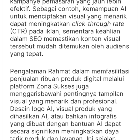
kampanye pemasaran yang jauh lebih
efektif. Sebagai contoh, kemampuan AI
untuk menciptakan visual yang menarik
dapat meningkatkan
click-through rate
(CTR) pada iklan, sementara keahlian
dalam SEO memastikan konten visual
tersebut mudah ditemukan oleh audiens
yang tepat.
Pengalaman Rahmat dalam memfasilitasi
penjualan ribuan produk digital melalui
platform Zona Sukses juga
menggarisbawahi pentingnya tampilan
visual yang menarik dan profesional.
Desain logo AI, visual produk yang
dihasilkan AI, atau bahkan infografis
yang dibuat dengan bantuan AI dapat
secara signifikan meningkatkan daya
tarik produk dan layanan. Ini sejalan