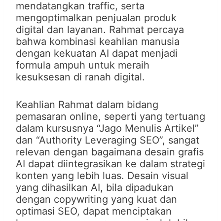
mendatangkan traffic, serta
mengoptimalkan penjualan produk
digital dan layanan. Rahmat percaya
bahwa kombinasi keahlian manusia
dengan kekuatan AI dapat menjadi
formula ampuh untuk meraih
kesuksesan di ranah digital.
Keahlian Rahmat dalam bidang
pemasaran online, seperti yang tertuang
dalam kursusnya “Jago Menulis Artikel”
dan “Authority Leveraging SEO”, sangat
relevan dengan bagaimana desain grafis
AI dapat diintegrasikan ke dalam strategi
konten yang lebih luas. Desain visual
yang dihasilkan AI, bila dipadukan
dengan copywriting yang kuat dan
optimasi SEO, dapat menciptakan