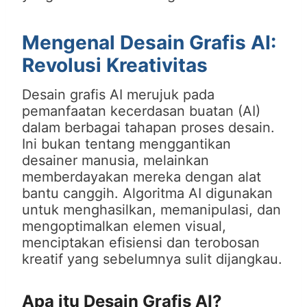
Mengenal Desain Grafis AI:
Revolusi Kreativitas
Desain grafis AI merujuk pada
pemanfaatan kecerdasan buatan (AI)
dalam berbagai tahapan proses desain.
Ini bukan tentang menggantikan
desainer manusia, melainkan
memberdayakan mereka dengan alat
bantu canggih. Algoritma AI digunakan
untuk menghasilkan, memanipulasi, dan
mengoptimalkan elemen visual,
menciptakan efisiensi dan terobosan
kreatif yang sebelumnya sulit dijangkau.
Apa itu Desain Grafis AI?