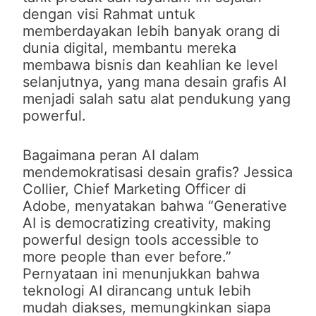
dengan visi Rahmat untuk
memberdayakan lebih banyak orang di
dunia digital, membantu mereka
membawa bisnis dan keahlian ke level
selanjutnya, yang mana desain grafis AI
menjadi salah satu alat pendukung yang
powerful.
Bagaimana peran AI dalam
mendemokratisasi desain grafis? Jessica
Collier, Chief Marketing Officer di
Adobe, menyatakan bahwa “Generative
AI is democratizing creativity, making
powerful design tools accessible to
more people than ever before.”
Pernyataan ini menunjukkan bahwa
teknologi AI dirancang untuk lebih
mudah diakses, memungkinkan siapa