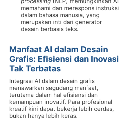
processing
(NLP) memungkinkan AI
memahami dan merespons instruksi
dalam bahasa manusia, yang
merupakan inti dari generator
desain berbasis teks.
Manfaat AI dalam Desain
Grafis: Efisiensi dan Inovasi
Tak Terbatas
Integrasi AI dalam desain grafis
menawarkan segudang manfaat,
terutama dalam hal efisiensi dan
kemampuan inovatif. Para profesional
kreatif kini dapat bekerja lebih cerdas,
bukan hanya lebih keras.