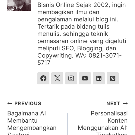
Bisnis Online Sejak 2002, ingin
membagikan ilmu dan
pengalaman melalui blog ini.
Tertarik pada bidang tulis
menulis, sehingga teknik
pemasaran online yang digeluti
meliputi SEO, Blogging, dan
Copywriting. WA: 0821-3071-
5717
Post
PREVIOUS
NEXT
navigation
Bagaimana AI
Personalisasi
Membantu
Konten
Mengembangkan
Menggunakan AI: