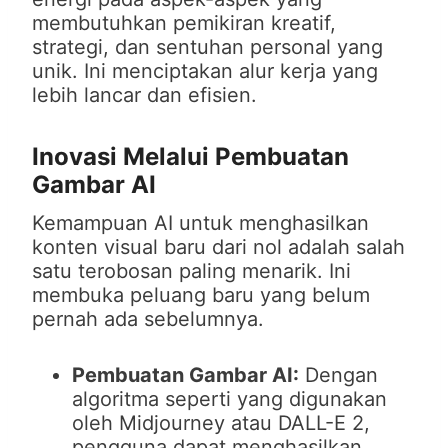
membutuhkan pemikiran kreatif,
strategi, dan sentuhan personal yang
unik. Ini menciptakan alur kerja yang
lebih lancar dan efisien.
Inovasi Melalui Pembuatan
Gambar AI
Kemampuan AI untuk menghasilkan
konten visual baru dari nol adalah salah
satu terobosan paling menarik. Ini
membuka peluang baru yang belum
pernah ada sebelumnya.
Pembuatan Gambar AI:
Dengan
algoritma seperti yang digunakan
oleh Midjourney atau DALL-E 2,
pengguna dapat menghasilkan