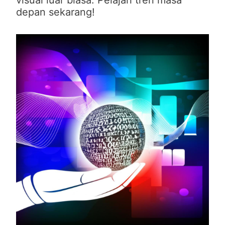
visual luar biasa. Pelajari tren masa
depan sekarang!