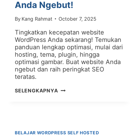
Anda Ngebut!
By
Kang Rahmat
October 7, 2025
Tingkatkan kecepatan website
WordPress Anda sekarang! Temukan
panduan lengkap optimasi, mulai dari
hosting, tema, plugin, hingga
optimasi gambar. Buat website Anda
ngebut dan raih peringkat SEO
teratas.
OPTIMASI
SELENGKAPNYA
KECEPATAN
WORDPRESS:
BUAT
WEBSITE
ANDA
BELAJAR WORDPRESS SELF HOSTED
NGEBUT!