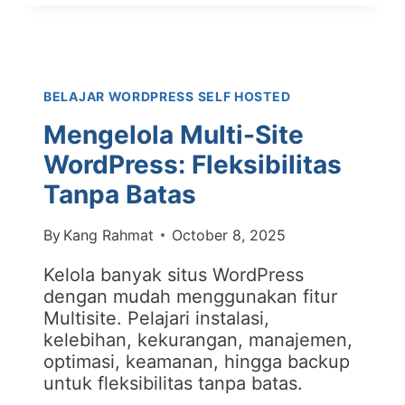
DAN
WORDPRESS.ORG:
MANA
YANG
BELAJAR WORDPRESS SELF HOSTED
TEPAT
UNTUK
Mengelola Multi-Site
ANDA?
WordPress: Fleksibilitas
Tanpa Batas
By
Kang Rahmat
October 8, 2025
Kelola banyak situs WordPress
dengan mudah menggunakan fitur
Multisite. Pelajari instalasi,
kelebihan, kekurangan, manajemen,
optimasi, keamanan, hingga backup
untuk fleksibilitas tanpa batas.