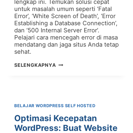
lengkap ini. Temukan solusi cepat
untuk masalah umum seperti ‘Fatal
Error’, ‘White Screen of Death’, ‘Error
Establishing a Database Connection’,
dan ‘500 Internal Server Error’.
Pelajari cara mencegah error di masa
mendatang dan jaga situs Anda tetap
sehat.
MENGATASI
SELENGKAPNYA
ERROR
UMUM
PADA
WORDPRESS:
TROUBLESHOOTING
BELAJAR WORDPRESS SELF HOSTED
LENGKAP
Optimasi Kecepatan
WordPress: Buat Website