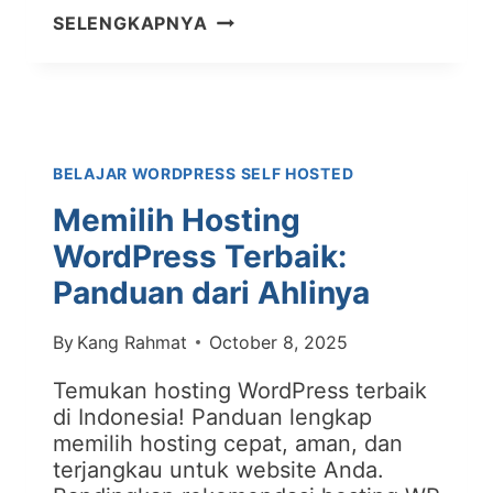
MENGELOLA
SELENGKAPNYA
MULTI-
SITE
WORDPRESS:
FLEKSIBILITAS
TANPA
BELAJAR WORDPRESS SELF HOSTED
BATAS
Memilih Hosting
WordPress Terbaik:
Panduan dari Ahlinya
By
Kang Rahmat
October 8, 2025
Temukan hosting WordPress terbaik
di Indonesia! Panduan lengkap
memilih hosting cepat, aman, dan
terjangkau untuk website Anda.