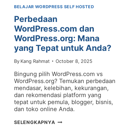
KE
BELAJAR WORDPRESS SELF HOSTED
SELF
HOSTED
Perbedaan
(ATAU
WordPress.com dan
SEBALIKNYA)
WordPress.org: Mana
yang Tepat untuk Anda?
By
Kang Rahmat
October 8, 2025
Bingung pilih WordPress.com vs
WordPress.org? Temukan perbedaan
mendasar, kelebihan, kekurangan,
dan rekomendasi platform yang
tepat untuk pemula, blogger, bisnis,
dan toko online Anda.
PERBEDAAN
SELENGKAPNYA
WORDPRESS.COM