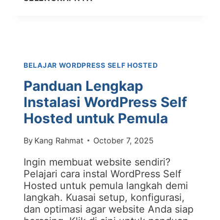
TEMA
WORDPRESS
TERBAIK
UNTUK
WEBSITE
BELAJAR WORDPRESS SELF HOSTED
BISNIS
ANDA
Panduan Lengkap
Instalasi WordPress Self
Hosted untuk Pemula
By
Kang Rahmat
October 7, 2025
Ingin membuat website sendiri?
Pelajari cara instal WordPress Self
Hosted untuk pemula langkah demi
langkah. Kuasai setup, konfigurasi,
dan optimasi agar website Anda siap