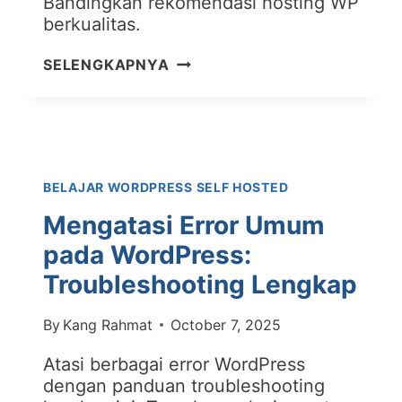
Bandingkan rekomendasi hosting WP
berkualitas.
MEMILIH
SELENGKAPNYA
HOSTING
WORDPRESS
TERBAIK:
PANDUAN
DARI
BELAJAR WORDPRESS SELF HOSTED
AHLINYA
Mengatasi Error Umum
pada WordPress:
Troubleshooting Lengkap
By
Kang Rahmat
October 7, 2025
Atasi berbagai error WordPress
dengan panduan troubleshooting