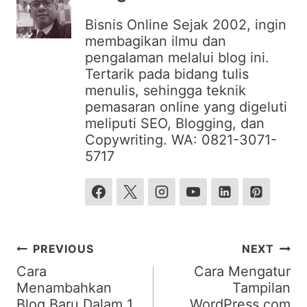
Bisnis Online Sejak 2002, ingin
membagikan ilmu dan
pengalaman melalui blog ini.
Tertarik pada bidang tulis
menulis, sehingga teknik
pemasaran online yang digeluti
meliputi SEO, Blogging, dan
Copywriting. WA: 0821-3071-
5717
Post
PREVIOUS
NEXT
navigation
Cara
Cara Mengatur
Menambahkan
Tampilan
Blog Baru Dalam 1
WordPress.com