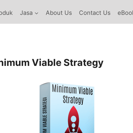
oduk
Jasa
About Us
Contact Us
eBook
nimum Viable Strategy