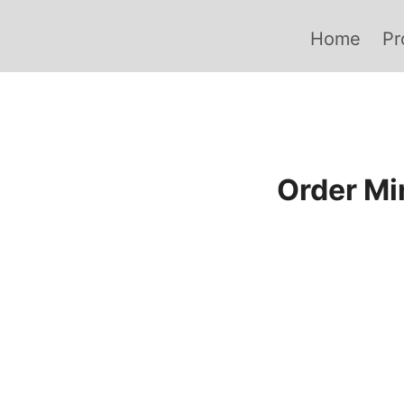
Skip
to
Home
Pr
content
Order Mi